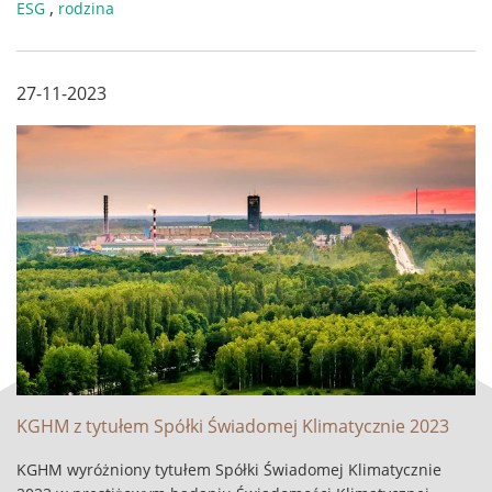
,
ESG
rodzina
Śląska i województwa lubuskiego. ...
27-11-2023
KGHM z tytułem Spółki Świadomej Klimatycznie 2023
KGHM wyróżniony tytułem Spółki Świadomej Klimatycznie