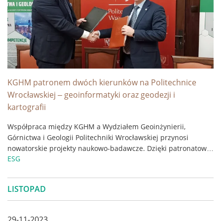
KGHM patronem dwóch kierunków na Politechnice
Wrocławskiej – geoinformatyki oraz geodezji i
kartografii
Współpraca między KGHM a Wydziałem Geoinżynierii,
Górnictwa i Geologii Politechniki Wrocławskiej przynosi
nowatorskie projekty naukowo-badawcze. Dzięki patronatowi
ESG
miedziowej spółki uczelnia jeszcze lepiej wykorzysta
możliwości rozwoju, a przede wszystkim potencjału studentów
innowacyjnych kierunków studiów. ...
LISTOPAD
29-11-2023