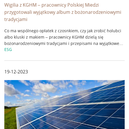
Wigilia z KGHM – pracownicy Polskiej Miedzi
przygotowali wyjątkowy album z bożonarodzeniowymi
tradycjami
Co ma wspólnego opłatek z czosnkiem, czy jak zrobić holubci
albo kluski z makiem – pracownicy KGHM dzielą się
bożonarodzeniowymi tradycjami i przepisami na wyjątkowe
ESG
potrawy. Jest już dostępna kolejna książka załogi Polskiej
Miedzi, tym razem zapraszamy na „Wigilię z KGHM”. ...
19-12-2023