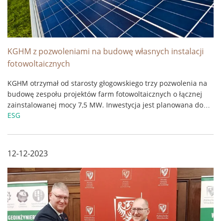
KGHM z pozwoleniami na budowę własnych instalacji
fotowoltaicznych
KGHM otrzymał od starosty głogowskiego trzy pozwolenia na
budowę zespołu projektów farm fotowoltaicznych o łącznej
zainstalowanej mocy 7,5 MW. Inwestycja jest planowana do
ESG
realizacji na terenie oddziału miedziowej spółki – Huty Miedzi
Głogów. ...
12-12-2023