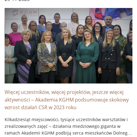
Więcej uczestników, więcej projektów, jeszcze więcej
aktywności – Akademia KGHM podsumowuje skokowy
wzrost działań CSR w 2023 roku
Kilkadziesiąt miejscowości, tysiące uczestników warsztatów i
zrealizowanych zajęć – działania miedziowego giganta w
ramach Akademii KGHM podbiją serca mieszkańców Dolnego