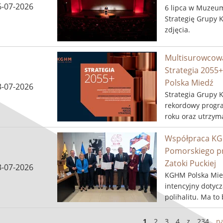
6-07-2026
6 lipca w Muzeum
Strategię Grupy 
zdjęcia.
Multisurowcowa
Strategia 2055
Polska Miedź
3-07-2026
Strategia Grupy 
rekordowy progra
roku oraz utrzym
średniorocznie w 
Współpraca KGH
Pomorskiego prz
Zatoki Puckiej
3-07-2026
KGHM Polska Mied
intencyjny dotycz
polihalitu. Ma to
z najbardziej pe
nawozowego. ...
1
2
3
4
z
234
n