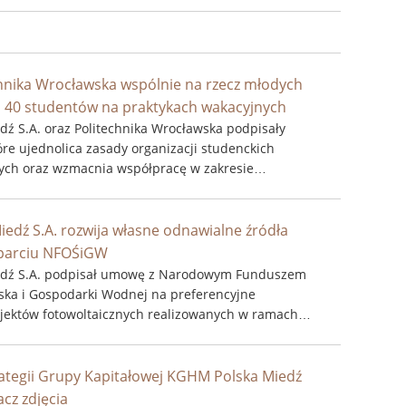
hnika Wrocławska wspólnie na rzecz młodych
ko 40 studentów na praktykach wakacyjnych
ź S.A. oraz Politechnika Wrocławska podpisały
re ujednolica zasady organizacji studenckich
ych oraz wzmacnia współpracę w zakresie
yszłych inżynierów do pracy w przemyśle. ...
edź S.A. rozwija własne odnawialne źródła
sparciu NFOŚiGW
dź S.A. podpisał umowę z Narodowym Funduszem
ka i Gospodarki Wodnej na preferencyjne
jektów fotowoltaicznych realizowanych w ramach
odnawialnych źródeł energii. ...
rategii Grupy Kapitałowej KGHM Polska Miedź
acz zdjęcia