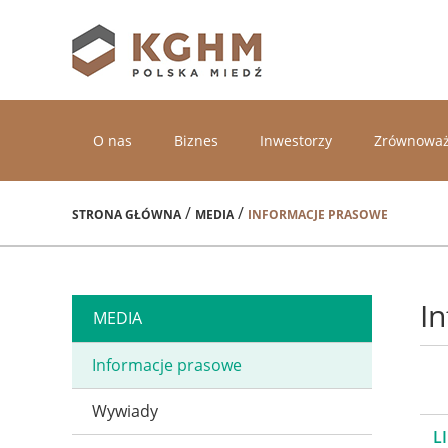
O nas
Biznes
Inwestorzy
Zrównoważ
/
/
STRONA GŁÓWNA
MEDIA
INFORMACJE PRASOWE
I
MEDIA
Informacje prasowe
Wywiady
L