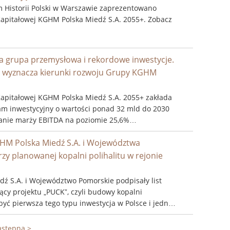
 Historii Polski w Warszawie zaprezentowano
Kapitałowej KGHM Polska Miedź S.A. 2055+. Zobacz
 grupa przemysłowa i rekordowe inwestycje.
+ wyznacza kierunki rozwoju Grupy KGHM
Kapitałowej KGHM Polska Miedź S.A. 2055+ zakłada
m inwestycyjny o wartości ponad 32 mld do 2030
anie marży EBITDA na poziomie 25,6%
latach 2026-2030. ...
M Polska Miedź S.A. i Województwa
y planowanej kopalni polihalitu w rejonie
ź S.A. i Województwo Pomorskie podpisały list
ący projektu „PUCK”, czyli budowy kopalni
 być pierwsza tego typu inwestycja w Polsce i jedno
rspektywicznych przedsięwzięć dla krajowego rynku
astępna >