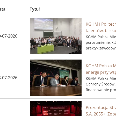
ata
Tytuł
KGHM i Politec
talentów, blis
0-07-2026
KGHM Polska Mied
porozumienie, któ
praktyk zawodow
przygotowania prz
KGHM Polska Mi
energii przy w
3-07-2026
KGHM Polska Mie
Ochrony Środowis
finansowanie pro
rozwoju własnych 
Prezentacja St
S.A. 2055+. Zob