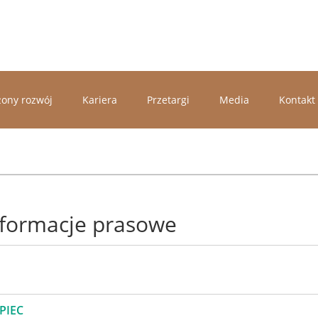
ony rozwój
Kariera
Przetargi
Media
Kontakt
nformacje prasowe
IPIEC