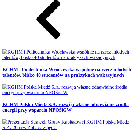
KGHM i Politechnika Wrocławska wspólnie na rzecz młodych
talentów, blisko 40 studentów na praktykach wakacyjnych
KGHM Polska Miedź S.A. rozwija własne odnawialne źródła
energii przy wsparciu NFOŚiGW