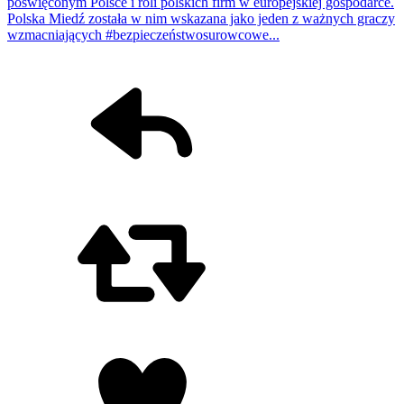
poświęconym Polsce i roli polskich firm w europejskiej gospodarce.
Polska Miedź została w nim wskazana jako jeden z ważnych graczy
wzmacniających #bezpieczeństwosurowcowe...