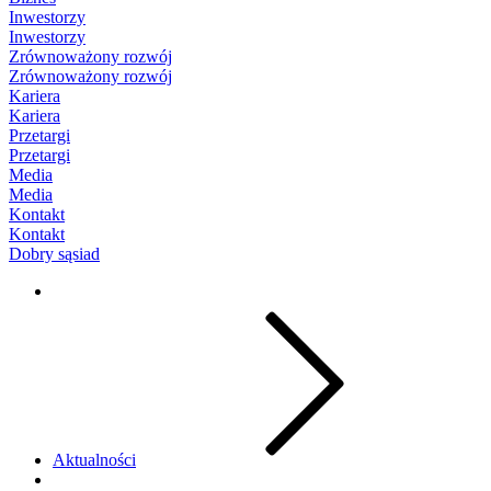
Inwestorzy
Inwestorzy
Zrównoważony rozwój
Zrównoważony rozwój
Kariera
Kariera
Przetargi
Przetargi
Media
Media
Kontakt
Kontakt
Dobry sąsiad
Aktualności