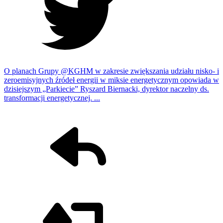
O planach Grupy @KGHM w zakresie zwiększania udziału nisko- i
zeroemisyjnych źródeł energii w miksie energetycznym opowiada w
dzisiejszym „Parkiecie” Ryszard Biernacki, dyrektor naczelny ds.
transformacji energetycznej. ...