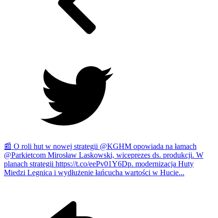
📰 O roli hut w nowej strategii @KGHM opowiada na łamach
@Parkietcom Mirosław Laskowski, wiceprezes ds. produkcji. W
planach strategii https://t.co/eePv01Y6Dp. modernizacja Huty
Miedzi Legnica i wydłużenie łańcucha wartości w Hucie...