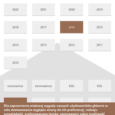
2022
2021
2020
2019
2018
2017
2016
2015
2014
2013
2012
2011
2010
coronavirus
koronawirus
ESG
ESG
ESG
familia
rodzina
family
Dla zapewnienia większej wygody naszych użytkowników głównie w
celu dostosowania wyglądu strony do ich preferencji, rodzaju
przeglądarki, preferowanego języka, zastrzegamy sobie możliwość