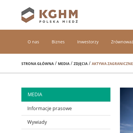
O nas
Biznes
Inwestorzy
Zrównoważ
/
/
/
STRONA GŁÓWNA
MEDIA
ZDJĘCIA
AKTYWA ZAGRANICZNE
MEDIA
Informacje prasowe
Wywiady