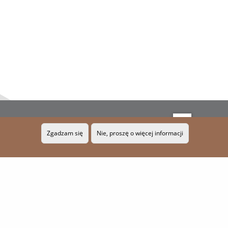
RSS
MAPA STRONY
Zgadzam się
Nie, proszę o więcej informacji