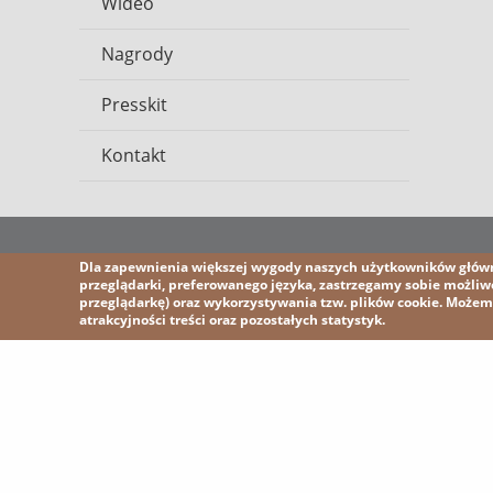
Wideo
Nagrody
Presskit
Kontakt
2026 KGHM
Wszelkie prawa zastrzeżone
Nota prawna
Po
Dla zapewnienia większej wygody naszych użytkowników główni
przeglądarki, preferowanego języka, zastrzegamy sobie możli
przeglądarkę) oraz wykorzystywania tzw. plików cookie. Może
atrakcyjności treści oraz pozostałych statystyk.