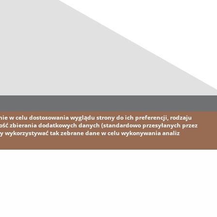
lityka prywatności
Kontakt
e w celu dostosowania wyglądu strony do ich preferencji, rodzaju
wość zbierania dodatkowych danych (standardowo przesyłanych przez
my wykorzystywać tak zebrane dane w celu wykonywania analiz