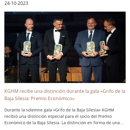
organizado ya por duodécima vez el Concurso Stanisław
24-10-2023
Staszic a los mejores productos innovadores...
KGHM recibe una distinción durante la gala «Grifo de la
Baja Silesia: Premio Económico»
Durante la solemne gala «Grifo de la Baja Silesia» KGHM
recibió una distinción especial para el socio del Premio
Económico de la Baja Silesia. La distinción en forma de una
estatuilla especial de un Grifo, preparada por los niños de la