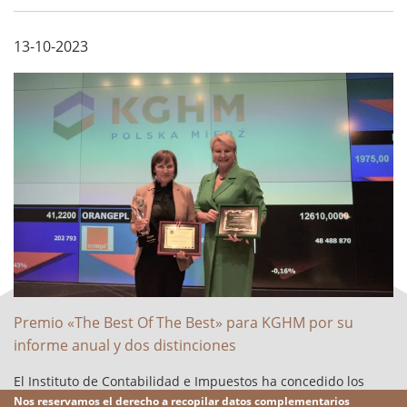
Fundación Prokura, fue recogida por Mirosław Kidoń,
vicepresidente de KGHM para activos internacionales y
13-10-2023
vicepresidente interino de desarrollo. ...
Premio «The Best Of The Best» para KGHM por su
informe anual y dos distinciones
El Instituto de Contabilidad e Impuestos ha concedido los
premios anuales a las sociedades que elaboran los mejores
Nos reservamos el derecho a recopilar datos complementarios