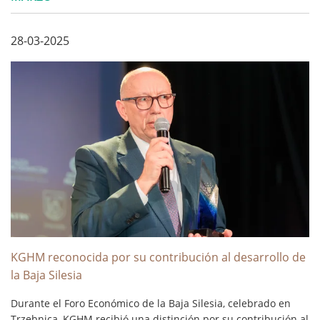
de nuestra comunicación con el mercado. ...
28-03-2025
KGHM reconocida por su contribución al desarrollo de
la Baja Silesia
Durante el Foro Económico de la Baja Silesia, celebrado en
Trzebnica, KGHM recibió una distinción por su contribución al