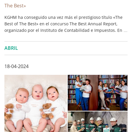
The Best»
KGHM ha conseguido una vez más el prestigioso título «The
Best of The Best» en el concurso The Best Annual Report,
organizado por el Instituto de Contabilidad e Impuestos. En la
edición de este año la sociedad recibió la máxima calificación
entre todas las empresas por los informes financieros
ABRIL
consolidados. ...
18-04-2024