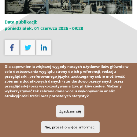
Data publikacji:
poniedziałek, 01 czerwca 2026 - 09:28
Pobierz
Dla zapewnienia większej wygody naszych użytkowników głównie w
celu dostosowania wyglądu strony do ich preferencji, rodzaju
przeglądarki, preferowanego języka, zastrzegamy sobie możliwość
Pobierz plik [7,8 MB]
zbierania dodatkowych danych (standardowo przesyłanych przez
przeglądarkę) oraz wykorzystywania tzw. plików cookie. Możemy
wykorzystywać tak zebrane dane w celu wykonywania analiz
atrakcyjności treści oraz pozostałych statystyk.
2026 KGHM
Wszelkie prawa zastrzeżone
Zgadzam się
Nota prawna
Polityka prywatności
Kontakt
Nie, proszę o więcej informacji
RSS
MAPA STRONY