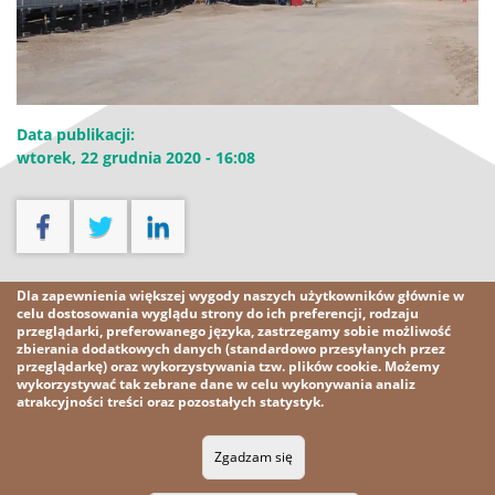
Data publikacji:
wtorek, 22 grudnia 2020 - 16:08
Pobierz
Dla zapewnienia większej wygody naszych użytkowników głównie w
celu dostosowania wyglądu strony do ich preferencji, rodzaju
przeglądarki, preferowanego języka, zastrzegamy sobie możliwość
Pobierz plik [925,5 kB]
zbierania dodatkowych danych (standardowo przesyłanych przez
przeglądarkę) oraz wykorzystywania tzw. plików cookie. Możemy
wykorzystywać tak zebrane dane w celu wykonywania analiz
atrakcyjności treści oraz pozostałych statystyk.
2026 KGHM
Wszelkie prawa zastrzeżone
Zgadzam się
Nota prawna
Polityka prywatności
Kontakt