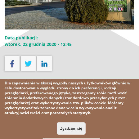
Data publikacji:
wtorek, 22 grudnia 2020 - 12:45
Pobierz
Dla zapewnienia większej wygody naszych użytkowników głównie w
celu dostosowania wyglądu strony do ich preferencji, rodzaju
przeglądarki, preferowanego języka, zastrzegamy sobie możliwość
Pobierz plik [585,8 kB]
zbierania dodatkowych danych (standardowo przesyłanych przez
przeglądarkę) oraz wykorzystywania tzw. plików cookie. Możemy
wykorzystywać tak zebrane dane w celu wykonywania analiz
atrakcyjności treści oraz pozostałych statystyk.
2026 KGHM
Wszelkie prawa zastrzeżone
Zgadzam się
Nota prawna
Polityka prywatności
Kontakt