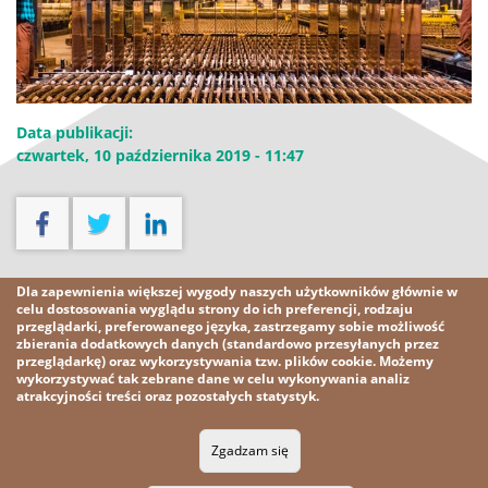
Data publikacji:
czwartek, 10 października 2019 - 11:47
Pobierz
Dla zapewnienia większej wygody naszych użytkowników głównie w
celu dostosowania wyglądu strony do ich preferencji, rodzaju
przeglądarki, preferowanego języka, zastrzegamy sobie możliwość
Pobierz plik [12,4 MB]
zbierania dodatkowych danych (standardowo przesyłanych przez
przeglądarkę) oraz wykorzystywania tzw. plików cookie. Możemy
wykorzystywać tak zebrane dane w celu wykonywania analiz
atrakcyjności treści oraz pozostałych statystyk.
2026 KGHM
Wszelkie prawa zastrzeżone
Zgadzam się
Nota prawna
Polityka prywatności
Kontakt