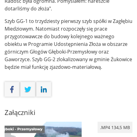
Radość była ogromna. Pomyślałem: nareszcie
dotarliśmy do złoża”.
Szyb GG-1 to trzydziesty pierwszy szyb spółki w Zagłębiu
Miedziowym. Natomiast rozpoczęły się prace
przygotowawcze do budowy kolejnego ważnego
obiektu w Programie Udostępnienia Złoża w obszarze
górniczym Głogów Głęboki-Przemysłowy oraz
Gaworzyce. Szyb GG-2 zlokalizowany w gminie Żukowice
będzie miał funkcję zjazdowo-materiałową.
Załączniki
.MP4 134,5 MB