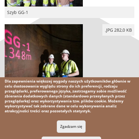
Szyb GG-1
.JPG 282,0 KB
Dla zapewnienia większej wygody naszych użytkowników głównie w
celu dostosowania wyglądu strony do ich preferencji, rodzaju
przeglądarki, preferowanego języka, zastrzegamy sobie możliwość
zbierania dodatkowych danych (standardowo przesyłanych przez
Szyb GG-1
przeglądarkę) oraz wykorzystywania tzw. plików cookie. Możemy
wykorzystywać tak zebrane dane w celu wykonywania analiz
atrakcyjności treści oraz pozostałych statystyk.
2026 KGHM
Wszelkie prawa zastrzeżone
Zgadzam się
Nota prawna
Polityka prywatności
Kontakt