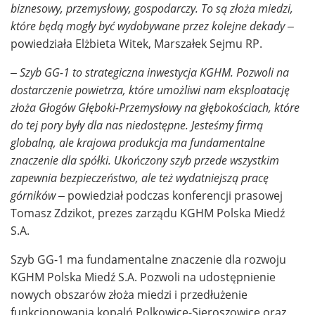
biznesowy, przemysłowy, gospodarczy. To są złoża miedzi,
które będą mogły być wydobywane przez kolejne dekady –
powiedziała Elżbieta Witek, Marszałek Sejmu RP.
– Szyb GG-1 to strategiczna inwestycja KGHM. Pozwoli na
dostarczenie powietrza, które umożliwi nam eksploatację
złoża Głogów Głęboki-Przemysłowy na głębokościach, które
do tej pory były dla nas niedostępne. Jesteśmy firmą
globalną, ale krajowa produkcja ma fundamentalne
znaczenie dla spółki. Ukończony szyb przede wszystkim
zapewnia bezpieczeństwo, ale też wydatniejszą pracę
górników –
powiedział podczas konferencji prasowej
Tomasz Zdzikot, prezes zarządu KGHM Polska Miedź
S.A.
Szyb GG-1 ma fundamentalne znaczenie dla rozwoju
KGHM Polska Miedź S.A. Pozwoli na udostępnienie
nowych obszarów złoża miedzi i przedłużenie
funkcjonowania kopalń Polkowice-Sieroszowice oraz