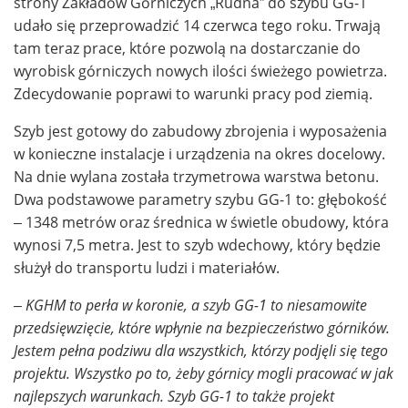
strony Zakładów Górniczych „Rudna” do szybu GG-1
udało się przeprowadzić 14 czerwca tego roku. Trwają
tam teraz prace, które pozwolą na dostarczanie do
wyrobisk górniczych nowych ilości świeżego powietrza.
Zdecydowanie poprawi to warunki pracy pod ziemią.
Szyb jest gotowy do zabudowy zbrojenia i wyposażenia
w konieczne instalacje i urządzenia na okres docelowy.
Na dnie wylana została trzymetrowa warstwa betonu.
Dwa podstawowe parametry szybu GG-1 to: głębokość
– 1348 metrów oraz średnica w świetle obudowy, która
wynosi 7,5 metra. Jest to szyb wdechowy, który będzie
służył do transportu ludzi i materiałów.
– KGHM to perła w koronie, a szyb GG-1 to niesamowite
przedsięwzięcie, które wpłynie na bezpieczeństwo górników.
Jestem pełna podziwu dla wszystkich, którzy podjęli się tego
projektu. Wszystko po to, żeby górnicy mogli pracować w jak
najlepszych warunkach. Szyb GG-1 to także projekt