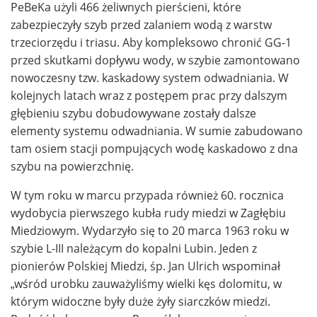
PeBeKa użyli 466 żeliwnych pierścieni, które
zabezpieczyły szyb przed zalaniem wodą z warstw
trzeciorzędu i triasu. Aby kompleksowo chronić GG-1
przed skutkami dopływu wody, w szybie zamontowano
nowoczesny tzw. kaskadowy system odwadniania. W
kolejnych latach wraz z postępem prac przy dalszym
głębieniu szybu dobudowywane zostały dalsze
elementy systemu odwadniania. W sumie zabudowano
tam osiem stacji pompujących wodę kaskadowo z dna
szybu na powierzchnię.
W tym roku w marcu przypada również 60. rocznica
wydobycia pierwszego kubła rudy miedzi w Zagłębiu
Miedziowym. Wydarzyło się to 20 marca 1963 roku w
szybie L-III należącym do kopalni Lubin. Jeden z
pionierów Polskiej Miedzi, śp. Jan Ulrich wspominał
„wśród urobku zauważyliśmy wielki kęs dolomitu, w
którym widoczne były duże żyły siarczków miedzi.