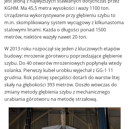
jest jedną z najwyższych stawianych dotychczas przez
KGHM. Ma 45,5 metra wysokości i waży 1100 ton.
Urządzenia wykorzystywane przy głębieniu szybu to
m.in. skomplikowany system wyciągowy z kilkunastoma
stalowymi linami. Każda o długości ponad 1500
metrów, niektóre ważyły nawet 20 ton.
W 2013 roku rozpoczął się jeden z kluczowych etapów
budowy: mrożenie górotworu poprzedzające głębienie
szybu. Do 40 otworów mrożeniowych popłynęła wtedy
solanka. Pierwszy kubeł urobku wyjechał z GG-1 11
grudnia. Rok później specjaliści dotarli do warstw litej
skały na głębokości 393 metrów. Doszło wówczas do
zmiany metody głębienia szybu z mechanicznego
urabiania górotworu na metodę strzałową.