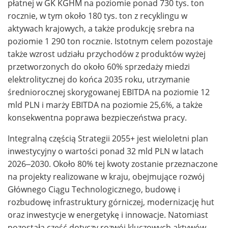
płatnej w GK KGHM na poziomie ponad 730 tys. ton
rocznie, w tym około 180 tys. ton z recyklingu w
aktywach krajowych, a także produkcję srebra na
poziomie 1 290 ton rocznie. Istotnym celem pozostaje
także wzrost udziału przychodów z produktów wyżej
przetworzonych do około 60% sprzedaży miedzi
elektrolitycznej do końca 2035 roku, utrzymanie
średniorocznej skorygowanej EBITDA na poziomie 12
mld PLN i marży EBITDA na poziomie 25,6%, a także
konsekwentna poprawa bezpieczeństwa pracy.
Integralną częścią Strategii 2055+ jest wieloletni plan
inwestycyjny o wartości ponad 32 mld PLN w latach
2026–2030. Około 80% tej kwoty zostanie przeznaczone
na projekty realizowane w kraju, obejmujące rozwój
Głównego Ciągu Technologicznego, budowę i
rozbudowę infrastruktury górniczej, modernizację hut
oraz inwestycje w energetykę i innowacje. Natomiast
pozostała część dotyczy rozwój kluczowych aktywów