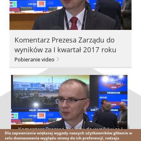
Komentarz Prezesa Zarządu do
wyników za I kwartał 2017 roku
Pobieranie video
Komentarz Prezesa Zarządu do wyników za I
Dla zapewnienia większej wygody naszych użytkowników głównie w
kwartał 2017 roku
celu dostosowania wyglądu strony do ich preferencji, rodzaju