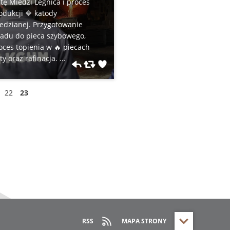
tę Miedzi Legnica i proces
odukcji 🔶 katody
edzianej. Przygotowanie
adu do pieca szybowego,
oces topienia w 🔥 piecach
ty oraz rafinacja. ...
22
23
RSS
MAPA STRONY