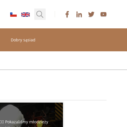
Dobry sąsiad
♂️👷‍♀️ Pokazaliśmy młodzieży