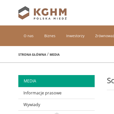
O nas
Biznes
Inwestorzy
Zrównoważ
/
STRONA GŁÓWNA
MEDIA
S
MEDIA
Informacje prasowe
Wywiady