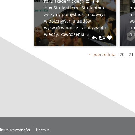
roku akademickiego 🏛️ 👩‍🎓
Hu
👨‍🎓 Studentkom i Studentom
pr
życzymy pomyślności i odwagi
mi
w pokonywaniu trudów i
ws
wyzwań w nauce i zdobywaniu
pr
wiedzy. Powodzenia! ✊
hu
https://t.co/hcqCYjBnze
< poprzednia
20
21
lityka prywatności
Kontakt