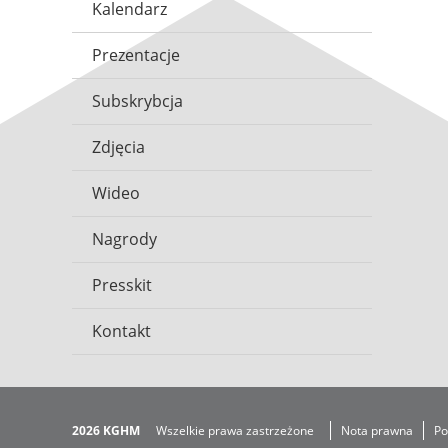
Kalendarz
Prezentacje
Subskrybcja
Zdjęcia
Wideo
Nagrody
Presskit
Kontakt
2026 KGHM
Wszelkie prawa zastrzeżone
Nota prawna
Po