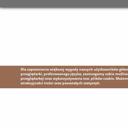
Dla zapewnienia większej wygody naszych użytkowników główni
przeglądarki, preferowanego języka, zastrzegamy sobie możli
przeglądarkę) oraz wykorzystywania tzw. plików cookie. Może
atrakcyjności treści oraz pozostałych statystyk.