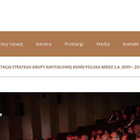
ony rozwój
Kariera
Przetargi
Media
Kontakt
TACJA STRATEGII GRUPY KAPITAŁOWEJ KGHM POLSKA MIEDŹ S.A. 2055+. ZO