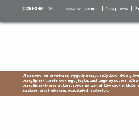
2026 KGHM
Wszelkie prawa zastrzeżone
Nota prawna
Po
Dla zapewnienia większej wygody naszych użytkowników główni
przeglądarki, preferowanego języka, zastrzegamy sobie możli
przeglądarkę) oraz wykorzystywania tzw. plików cookie. Może
atrakcyjności treści oraz pozostałych statystyk.