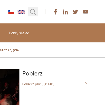
Dobry sąsiad
BACZ ZDJĘCIA
Pobierz
Pobierz plik [3,0 MB]