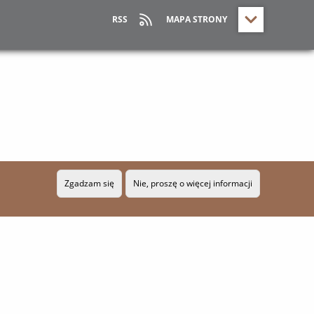
RSS
MAPA STRONY
Zgadzam się
Nie, proszę o więcej informacji