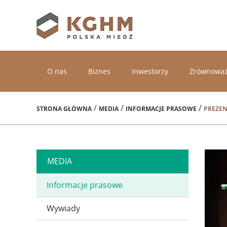
O nas
Biznes
Inwestorzy
Zrównoważ
/
/
/
STRONA GŁÓWNA
MEDIA
INFORMACJE PRASOWE
PREZEN
MEDIA
Informacje prasowe
Wywiady