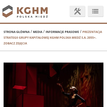
/
/
/
STRONA GŁÓWNA
MEDIA
INFORMACJE PRASOWE
PREZENTACJA
STRATEGII GRUPY KAPITAŁOWEJ KGHM POLSKA MIEDŹ S.A. 2055+.
ZOBACZ ZDJĘCIA