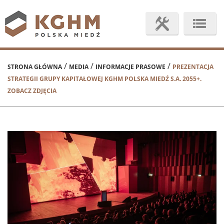
/
/
/
STRONA GŁÓWNA
MEDIA
INFORMACJE PRASOWE
PREZENTACJA
STRATEGII GRUPY KAPITAŁOWEJ KGHM POLSKA MIEDŹ S.A. 2055+.
ZOBACZ ZDJĘCIA