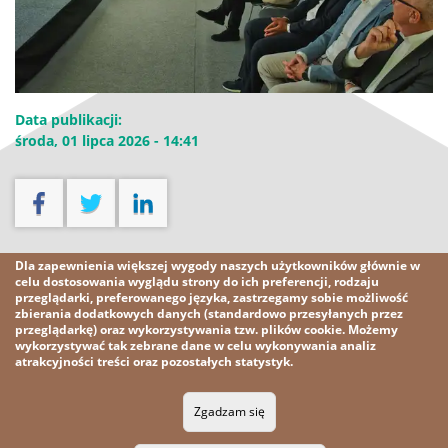
Data publikacji:
środa, 01 lipca 2026 - 14:41
Pobierz
Dla zapewnienia większej wygody naszych użytkowników głównie w
celu dostosowania wyglądu strony do ich preferencji, rodzaju
przeglądarki, preferowanego języka, zastrzegamy sobie możliwość
Pobierz plik [2,0 MB]
zbierania dodatkowych danych (standardowo przesyłanych przez
przeglądarkę) oraz wykorzystywania tzw. plików cookie. Możemy
wykorzystywać tak zebrane dane w celu wykonywania analiz
atrakcyjności treści oraz pozostałych statystyk.
2026 KGHM
Wszelkie prawa zastrzeżone
Zgadzam się
Nota prawna
Polityka prywatności
Kontakt