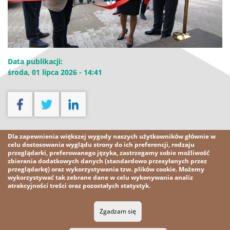
Data publikacji:
środa, 01 lipca 2026 - 14:41
Pobierz
Dla zapewnienia większej wygody naszych użytkowników głównie w
celu dostosowania wyglądu strony do ich preferencji, rodzaju
przeglądarki, preferowanego języka, zastrzegamy sobie możliwość
Pobierz plik [1,9 MB]
zbierania dodatkowych danych (standardowo przesyłanych przez
przeglądarkę) oraz wykorzystywania tzw. plików cookie. Możemy
wykorzystywać tak zebrane dane w celu wykonywania analiz
atrakcyjności treści oraz pozostałych statystyk.
2026 KGHM
Wszelkie prawa zastrzeżone
Zgadzam się
Nota prawna
Polityka prywatności
Kontakt