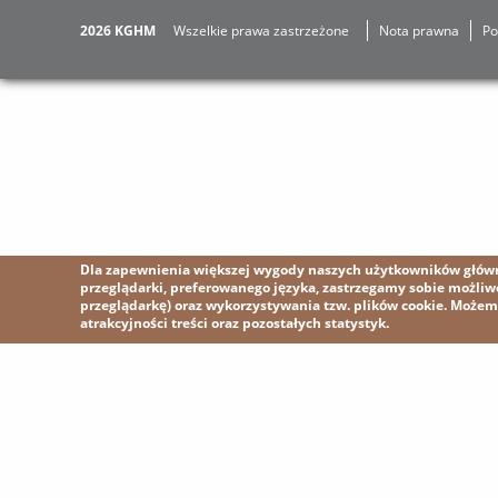
2026 KGHM
Wszelkie prawa zastrzeżone
Nota prawna
Po
Dla zapewnienia większej wygody naszych użytkowników główni
przeglądarki, preferowanego języka, zastrzegamy sobie możli
przeglądarkę) oraz wykorzystywania tzw. plików cookie. Może
atrakcyjności treści oraz pozostałych statystyk.