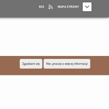
RSS
MAPA STRONY
Zgadzam się
Nie, proszę o więcej informacji