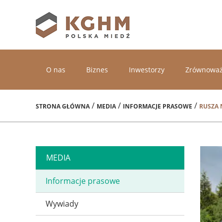
O nas
Biznes
Inwestorzy
Zrównoważ
/
/
/
STRONA GŁÓWNA
MEDIA
INFORMACJE PRASOWE
RUSZA
MEDIA
Informacje prasowe
Wywiady