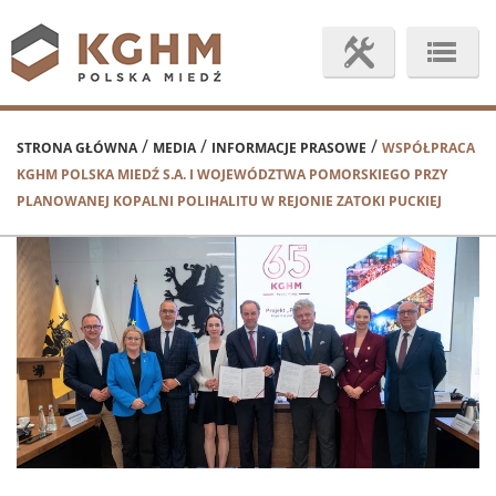
/
/
/
STRONA GŁÓWNA
MEDIA
INFORMACJE PRASOWE
WSPÓŁPRACA
KGHM POLSKA MIEDŹ S.A. I WOJEWÓDZTWA POMORSKIEGO PRZY
PLANOWANEJ KOPALNI POLIHALITU W REJONIE ZATOKI PUCKIEJ