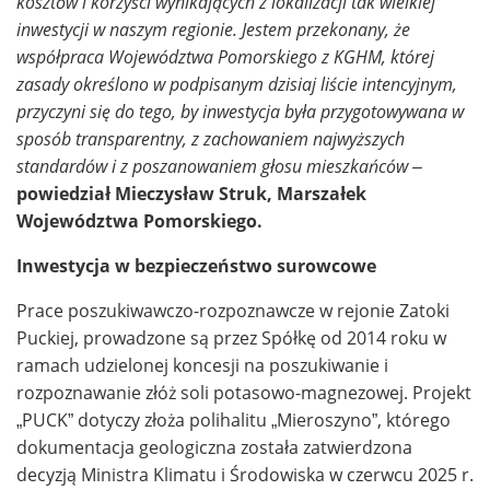
kosztów i korzyści wynikających z lokalizacji tak wielkiej
inwestycji w naszym regionie. Jestem przekonany, że
współpraca Województwa Pomorskiego z KGHM, której
zasady określono w podpisanym dzisiaj liście intencyjnym,
przyczyni się do tego, by inwestycja była przygotowywana w
sposób transparentny, z zachowaniem najwyższych
standardów i z poszanowaniem głosu mieszkańców –
powiedział Mieczysław Struk, Marszałek
Województwa Pomorskiego.
Inwestycja w bezpieczeństwo surowcowe
Prace poszukiwawczo-rozpoznawcze w rejonie Zatoki
Puckiej, prowadzone są przez Spółkę od 2014 roku w
ramach udzielonej koncesji na poszukiwanie i
rozpoznawanie złóż soli potasowo-magnezowej. Projekt
„PUCK” dotyczy złoża polihalitu „Mieroszyno”, którego
dokumentacja geologiczna została zatwierdzona
decyzją Ministra Klimatu i Środowiska w czerwcu 2025 r.