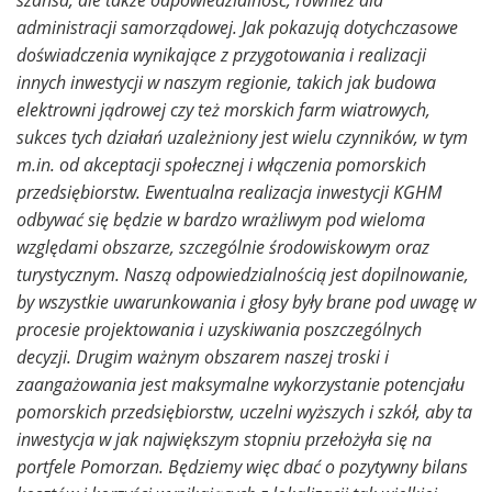
szansa, ale także odpowiedzialność, również dla
administracji samorządowej. Jak pokazują dotychczasowe
doświadczenia wynikające z przygotowania i realizacji
innych inwestycji w naszym regionie, takich jak budowa
elektrowni jądrowej czy też morskich farm wiatrowych,
sukces tych działań uzależniony jest wielu czynników, w tym
m.in. od akceptacji społecznej i włączenia pomorskich
przedsiębiorstw. Ewentualna realizacja inwestycji KGHM
odbywać się będzie w bardzo wrażliwym pod wieloma
względami obszarze, szczególnie środowiskowym oraz
turystycznym. Naszą odpowiedzialnością jest dopilnowanie,
by wszystkie uwarunkowania i głosy były brane pod uwagę w
procesie projektowania i uzyskiwania poszczególnych
decyzji. Drugim ważnym obszarem naszej troski i
zaangażowania jest maksymalne wykorzystanie potencjału
pomorskich przedsiębiorstw, uczelni wyższych i szkół, aby ta
inwestycja w jak największym stopniu przełożyła się na
portfele Pomorzan. Będziemy więc dbać o pozytywny bilans