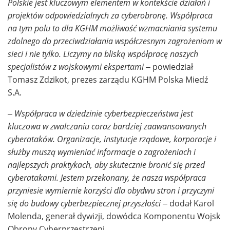
Polskie jest kluczowym elementem w kontekście działań i
projektów odpowiedzialnych za cyberobronę. Współpraca
na tym polu to dla KGHM możliwość wzmacniania systemu
zdolnego do przeciwdziałania współczesnym zagrożeniom w
sieci i nie tylko. Liczymy na bliską współpracę naszych
specjalistów z wojskowymi ekspertami –
powiedział
Tomasz Zdzikot, prezes zarządu KGHM Polska Miedź
S.A.
–
Współpraca w dziedzinie cyberbezpieczeństwa jest
kluczowa w zwalczaniu coraz bardziej zaawansowanych
cyberataków. Organizacje, instytucje rządowe, korporacje i
służby muszą wymieniać informacje o zagrożeniach i
najlepszych praktykach, aby skutecznie bronić się przed
cyberatakami. Jestem przekonany, że nasza współpraca
przyniesie wymiernie korzyści dla obydwu stron i przyczyni
się do budowy cyberbezpiecznej przyszłości
– dodał Karol
Molenda,
generał dywizji
, dowódca Komponentu Wojsk
Obrony Cyberprzestrzeni.