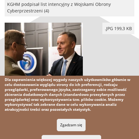
KGHM podpisał list intencyjny z Wojskami Obrony
Cyberprzestrzeni (4)
.JPG 199,3 KB
Dla zapewnienia większej wygody naszych użytkowników głównie w
celu dostosowania wyglądu strony do ich preferencji, rodzaju
KGHM podpisał list intencyjny z Wojskami Obrony
przeglądarki, preferowanego języka, zastrzegamy sobie możliwość
zbierania dodatkowych danych (standardowo przesyłanych przez
Cyberprzestrzeni (5)
przeglądarkę) oraz wykorzystywania tzw. plików cookie. Możemy
wykorzystywać tak zebrane dane w celu wykonywania analiz
atrakcyjności treści oraz pozostałych statystyk.
2026 KGHM
Wszelkie prawa zastrzeżone
Zgadzam się
Nota prawna
Polityka prywatności
Kontakt