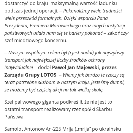
dostarczyć do kraju maksymalną wartość ładunku
podczas jednej operacji.
– Pokonaliśmy wiele trudności,
wiele przeszkód formalnych. Dzięki wsparciu Pana
Prezydenta, Premiera Morawieckiego oraz innych instytucji
państwowych udało nam się te bariery pokonać
– zakończył
szef miedziowego koncernu.
– Naszym wspólnym celem był (i jest nadal) jak najszybszy
transport jak największej liczby środków ochrony
indywidualnej
–
dodał
Paweł Jan Majewski, prezes
Zarządu Grupy LOTOS
.
– Wiemy jak bardzo te rzeczy są
teraz potrzebne służbom w naszym kraju. Jesteśmy dumni,
że możemy być częścią akcji na tak wielką skalę.
Szef paliwowego giganta podkreślił, że nie jest to
ostatni transport realizowany rzez spółki Skarbu
Państwa.
Samolot Antonow An-225 Mrija („mrija” po ukraińsku