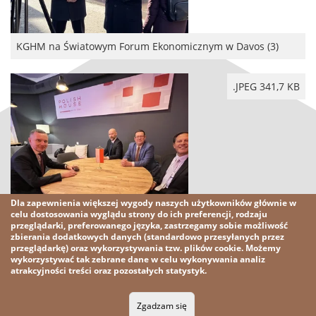
KGHM na Światowym Forum Ekonomicznym w Davos (3)
.JPEG 341,7 KB
Dla zapewnienia większej wygody naszych użytkowników głównie w
celu dostosowania wyglądu strony do ich preferencji, rodzaju
przeglądarki, preferowanego języka, zastrzegamy sobie możliwość
zbierania dodatkowych danych (standardowo przesyłanych przez
KGHM na Światowym Forum Ekonomicznym w Davos (4)
przeglądarkę) oraz wykorzystywania tzw. plików cookie. Możemy
wykorzystywać tak zebrane dane w celu wykonywania analiz
atrakcyjności treści oraz pozostałych statystyk.
2026 KGHM
Wszelkie prawa zastrzeżone
Zgadzam się
Nota prawna
Polityka prywatności
Kontakt