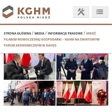
/
/
/
STRONA GŁÓWNA
MEDIA
INFORMACJE PRASOWE
MIEDŹ
FILAREM NOWOCZESNEJ GOSPODARKI – KGHM NA ŚWIATOWYM
FORUM EKONOMICZNYM W DAVOS