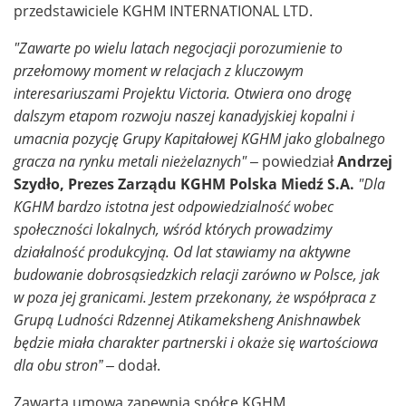
przedstawiciele KGHM INTERNATIONAL LTD.
"Zawarte po wielu latach negocjacji porozumienie to
przełomowy moment w relacjach z kluczowym
interesariuszami Projektu Victoria. Otwiera ono drogę
dalszym etapom rozwoju naszej kanadyjskiej kopalni i
umacnia pozycję Grupy Kapitałowej KGHM jako globalnego
gracza na rynku metali nieżelaznych"
– powiedział
Andrzej
Szydło, Prezes Zarządu KGHM Polska Miedź S.A.
"
Dla
KGHM bardzo istotna jest odpowiedzialność wobec
społeczności lokalnych, wśród których prowadzimy
działalność produkcyjną. Od lat stawiamy na aktywne
budowanie dobrosąsiedzkich relacji zarówno w Polsce, jak
w poza jej granicami. Jestem przekonany, że współpraca z
Grupą Ludności Rdzennej Atikameksheng Anishnawbek
będzie miała charakter partnerski i okaże się wartościowa
dla obu stron” –
dodał.
Zawarta umowa zapewnia spółce KGHM