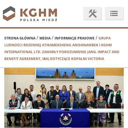
/
/
/
STRONA GŁÓWNA
MEDIA
INFORMACJE PRASOWE
GRUPA
LUDNOŚCI RDZENNEJ ATIKAMEKSHENG ANISHNAWBEK I KGHM
INTERNATIONAL LTD. ZAWARŁY POROZUMIENIE (ANG. IMPACT AND
BENEFIT AGREEMENT, IBA) DOTYCZĄCE KOPALNI VICTORIA