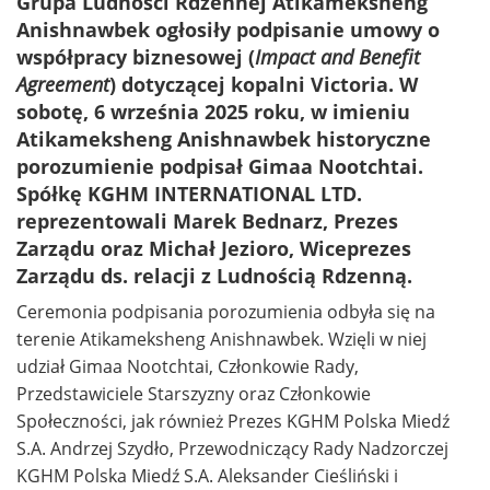
Grupa Ludności Rdzennej Atikameksheng
Anishnawbek ogłosiły podpisanie umowy o
współpracy biznesowej (
Impact and Benefit
Agreement
) dotyczącej kopalni Victoria. W
sobotę, 6 września 2025 roku, w imieniu
Atikameksheng Anishnawbek historyczne
porozumienie podpisał Gimaa Nootchtai.
Spółkę KGHM INTERNATIONAL LTD.
reprezentowali Marek Bednarz, Prezes
Zarządu oraz Michał Jezioro, Wiceprezes
Zarządu ds. relacji z Ludnością Rdzenną.
Ceremonia podpisania porozumienia odbyła się na
terenie Atikameksheng Anishnawbek. Wzięli w niej
udział Gimaa Nootchtai, Członkowie Rady,
Przedstawiciele Starszyzny oraz Członkowie
Społeczności, jak również Prezes KGHM Polska Miedź
S.A. Andrzej Szydło, Przewodniczący Rady Nadzorczej
KGHM Polska Miedź S.A. Aleksander Cieśliński i