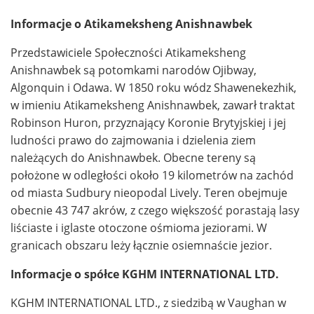
Informacje o Atikameksheng Anishnawbek
Przedstawiciele Społeczności Atikameksheng
Anishnawbek są potomkami narodów Ojibway,
Algonquin i Odawa. W 1850 roku wódz Shawenekezhik,
w imieniu Atikameksheng Anishnawbek, zawarł traktat
Robinson Huron, przyznający Koronie Brytyjskiej i jej
ludności prawo do zajmowania i dzielenia ziem
należących do Anishnawbek. Obecne tereny są
położone w odległości około 19 kilometrów na zachód
od miasta Sudbury nieopodal Lively. Teren obejmuje
obecnie 43 747 akrów, z czego większość porastają lasy
liściaste i iglaste otoczone ośmioma jeziorami. W
granicach obszaru leży łącznie osiemnaście jezior.
Informacje o spółce KGHM INTERNATIONAL LTD.
KGHM INTERNATIONAL LTD., z siedzibą w Vaughan w