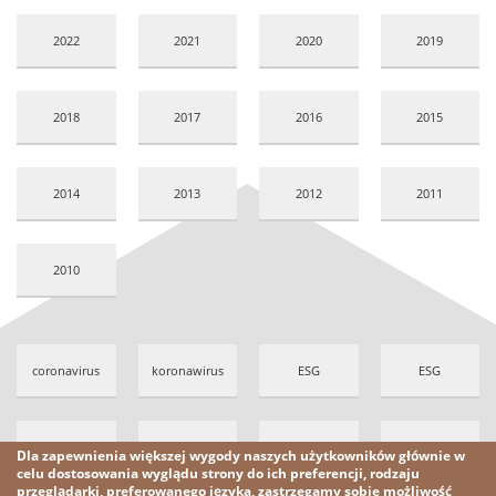
2022
2021
2020
2019
2018
2017
2016
2015
2014
2013
2012
2011
2010
coronavirus
koronawirus
ESG
ESG
ESG
familia
rodzina
family
Dla zapewnienia większej wygody naszych użytkowników głównie w
celu dostosowania wyglądu strony do ich preferencji, rodzaju
przeglądarki, preferowanego języka, zastrzegamy sobie możliwość