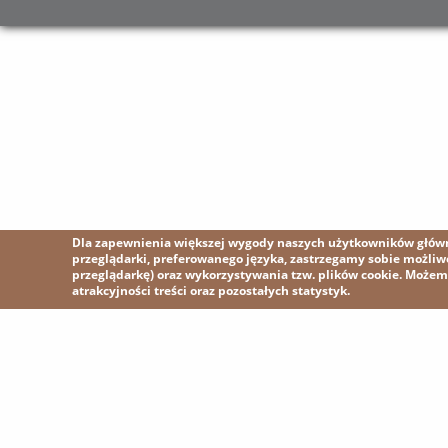
Dla zapewnienia większej wygody naszych użytkowników główni
przeglądarki, preferowanego języka, zastrzegamy sobie możli
przeglądarkę) oraz wykorzystywania tzw. plików cookie. Może
atrakcyjności treści oraz pozostałych statystyk.