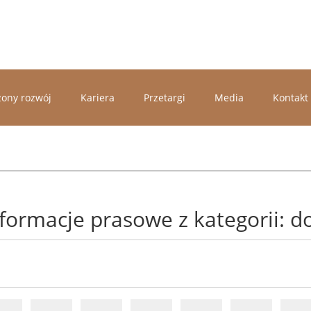
ony rozwój
Kariera
Przetargi
Media
Kontakt
nformacje prasowe z kategorii: d