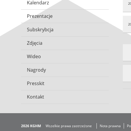
Kalendarz
2
Prezentacje
2
Subskrybcja
Zdjęcia
Wideo
Nagrody
Presskit
Kontakt
2026 KGHM
Wszelkie prawa zastrzeżone
Nota prawna
Po