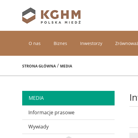
O nas
Biznes
Inwestorzy
Zrównoważ
/
STRONA GŁÓWNA
MEDIA
I
MEDIA
Informacje prasowe
Wywiady